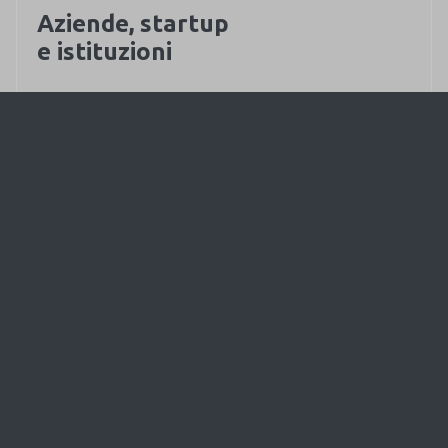
Aziende, startup
e istituzioni
Sviluppiamo soluzioni web su misura per
organizzazioni che necessitano di sistemi stabili,
scalabili e allineati agli obiettivi di business.
Agenzie di marketing
e comunicazione
Lavoriamo come partner tecnico, affiancando
agenzie che cercano un team di sviluppo affidabile
per i propri progetti e clienti.